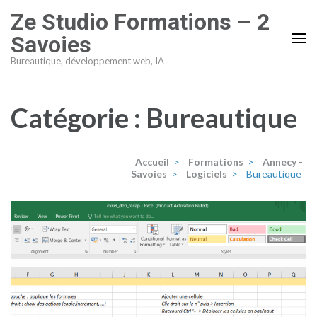
Aller
Ze Studio Formations – 2
au
Savoies
contenu
Bureautique, développement web, IA
(Pressez
Entrée)
Catégorie :
Bureautique
Accueil
>
Formations
>
Annecy -
Savoies
>
Logiciels
>
Bureautique