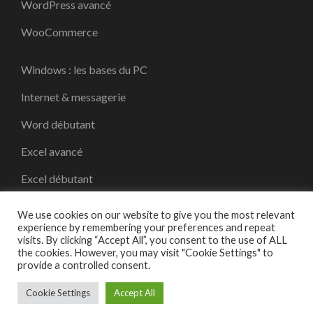
WordPress avancé
WooCommerce
Windows : les bases du PC
Internet & messagerie
Word débutant
Excel avancé
Excel débutant
Créer sa micro (auto) entreprise
We use cookies on our website to give you the most relevant
experience by remembering your preferences and repeat
visits. By clicking “Accept All”, you consent to the use of ALL
the cookies. However, you may visit "Cookie Settings" to
provide a controlled consent.
Droit d'auteur et copie ;2026
Ze Studio Formations - 2 Savoies
.
Education Zone | Développé par
Rara Themes
. Propulsé par
Cookie Settings
Accept All
WordPress
.