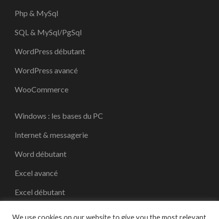
Php & MySql
SQL & MySql/PgSql
WordPress débutant
WordPress avancé
WooCommerce
Windows : les bases du PC
Internet & messagerie
Word débutant
Excel avancé
Excel débutant
Créer sa micro (auto) entreprise
We use cookies on our website to give you the most relevant