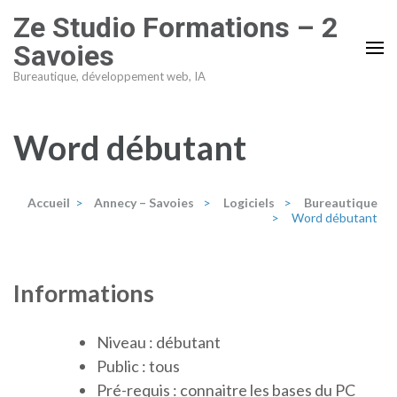
Aller
Ze Studio Formations – 2
au
Savoies
contenu
Bureautique, développement web, IA
(Pressez
Entrée)
Word débutant
Accueil
>
Annecy – Savoies
>
Logiciels
>
Bureautique
>
Word débutant
Informations
Niveau : débutant
Public : tous
Pré-requis : connaitre les bases du PC