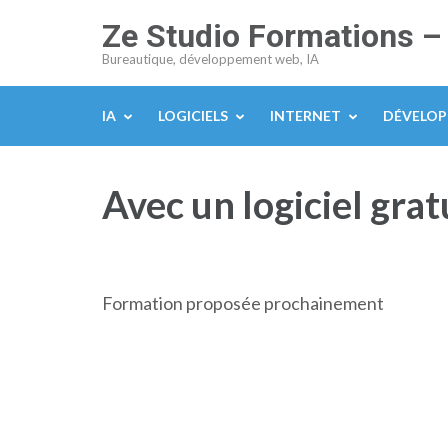
Aller
Ze Studio Formations –
au
Bureautique, développement web, IA
contenu
(Pressez
IA
LOGICIELS
INTERNET
DÉVELO
Entrée)
Avec un logiciel grat
Formation proposée prochainement