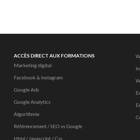
ACCÈS DIRECT AUX FORMATIONS
W
Marketing digital
I
Facebook & Instagram
W
Google Ads
E
Google Analytics
E
Algorithmie
Cr
Référencement / SEO vs Google
Html / Javascript / Css