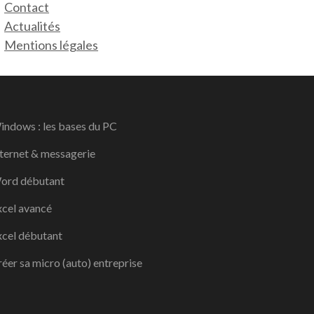
Contact
Actualités
Mentions légales
indows : les bases du PC
nternet & messagerie
ord débutant
xcel avancé
xcel débutant
éer sa micro (auto) entreprise